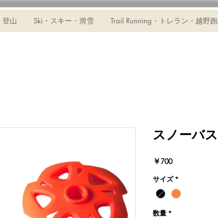
・登山
Ski・スキー・滑雪
Trail Running・トレラン・越野跑
スノーバス
価
￥700
格
サイズ
*
数量
*