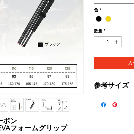
色
*
数量
*
カ
参考サイズ
身長 150-165cm：10
身長 160-170cm：11
身長 165-175cm：11
身長 170-180cm：12
ーボン
身長 175-185cm：12
EVAフォームグリップ