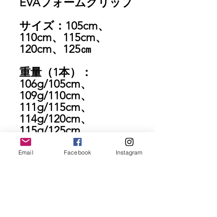
EVAフォームグリップ
サイズ：105cm、
110cm、115cm、
120cm、125㎝
重量（1本）：
106g/105cm、
109g/110cm、
111g/115cm、
114g/120cm、
115g/125cm
セット内容：ポール本
Email
Facebook
Instagram
体2本、収納袋、泥用
ミニバスケット（直
径：約4.5センチ）2
個、マジックバンド
※※ビブラムラバーチ