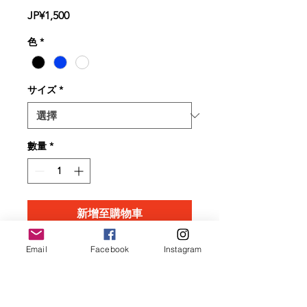
價
JP¥1,500
格
色
*
サイズ
*
數量
*
新增至購物車
材料：Vibram橡胶
Email
Facebook
Instagram
颜色：黑色・蓝色
重量：11.5g（1个）
内径：13mm