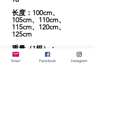
长度：100cm、
105cm、110cm、
115cm、120cm、
125cm
重量（1根）：
99g/100cm、
Email
Facebook
Instagram
102g/105cm、
104g/110cm、
106g/115cm、
108g/120cm、
115g/125cm
付属品 ：収納袋、橡胶
保护头，挡泥板
建议使用长度范围