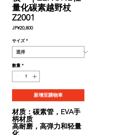
量化碳素越野杖
Z2001
價
JP¥20,800
格
サイズ
*
數量
*
新增至購物車
材质：碳素管，EVA手
柄材质
高耐磨，高弹力和轻量
化