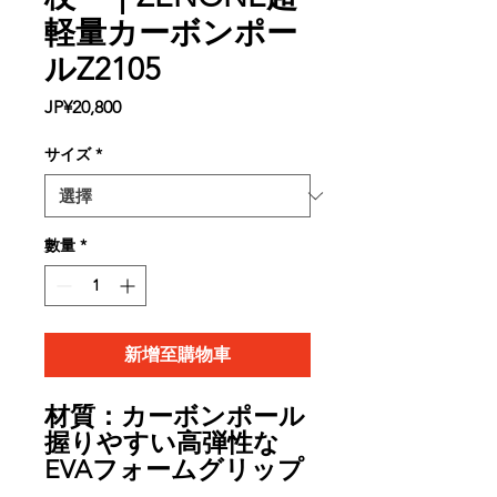
軽量カーボンポー
ルZ2105
價
JP¥20,800
格
サイズ
*
數量
*
新增至購物車
材質：カーボンポール
握りやすい高弾性な
EVAフォームグリップ