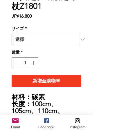
杖Z1801
價
JP¥16,800
格
サイズ
*
數量
*
新增至購物車
材料：碳素
长度：100cm、
105cm、110cm、
120cm
重量：99g/100cm、
Email
Facebook
Instagram