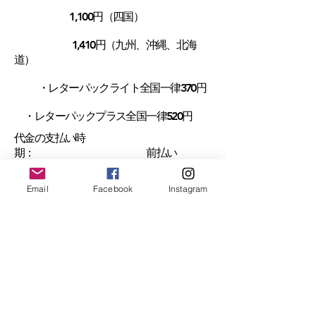
1,100円（四国）
1,410円（九州、沖縄、北海
道）
・レターパックライト全国一律370円
・レターパックプラス全国一律520円
代金の支払い時
期： 前払い
代金支払い方
法： クレジット
Email
Facebook
Instagram
カード決済（Visa、Mastercard、American
Express、JCB）
電子マネー決済
商品引渡し・サービス提供の時
期： ご入金後３営業日以内に発送
返品・返金・キャンセルに関する特
約： 未使用の商品に限り返品可。