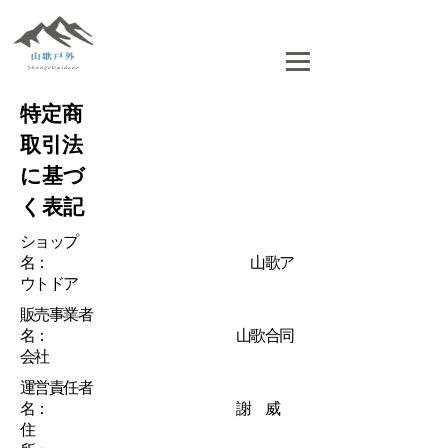
特定商
取引法
に基づ
く表記
​ショップ
名： 山歌ア
ウトドア
​販売事業者
名： 山歌合同
会社
運営​責任者
名： 謝 威
住